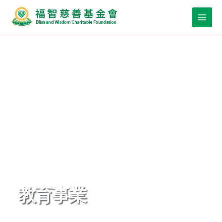
Skip
to
Main
content
Men
教育事業