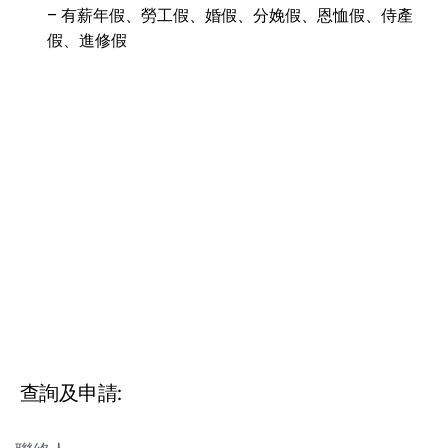
– 有薪年假、勞工假、婚假、分娩假、恩恤假、侍產
假、進修假
 查詢及申請: 